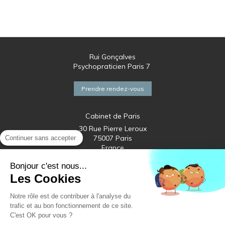
Rui Gonçalves
Psychopraticien Paris 7
Prendre rendez-vous
Cabinet de Paris
30 Rue Pierre Leroux
75007
Paris
Continuer sans accepter
France
Métro Vaneau Ligne 10
Bonjour c'est nous...
Les Cookies
Notre rôle est de contribuer à l'analyse du
trafic et au bon fonctionnement de ce site.
C'est OK pour vous ?
Plan du site