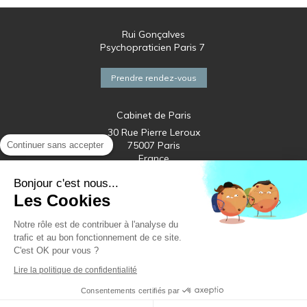
Rui Gonçalves
Psychopraticien Paris 7
Prendre rendez-vous
Cabinet de Paris
30 Rue Pierre Leroux
75007
Paris
Continuer sans accepter
France
Métro Vaneau Ligne 10
Bonjour c'est nous...
Les Cookies
Notre rôle est de contribuer à l'analyse du
trafic et au bon fonctionnement de ce site.
C'est OK pour vous ?
Plan du site
Lire la politique de confidentialité
Mentions légales
Consentements certifiés par