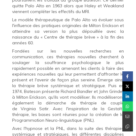
poursuivent les travaux du groupe Bateson. Ce dernier
quitte Palo Alto en 1963 alors que Haley et Weakland
viennent compléter les effectifs du MRI.
Le modèle thérapeutique de Palo Alto va évoluer sous
l'influence des pratiques originales de Milton Erickson et
atteindre sa version la plus dépouillée avec la
naissance du « Centre de thérapie brève » à la fin des
années 60.
Fondées sur les nouvelles recherches en
communication, ces thérapies nouvelles cherchent à
soulager la souffrance psychologique le plus
rapidement possible en amenant les clients à faire des
expériences nouvelles qui leur permettent d'affronter le
présent et l'avenir de façon plus sereine. Émerge ainsi
la thérapie brève systémique et stratégique. Puis en
1974, Bateson présente Richard Bandler et John Grinder
à Milton Erickson, qu'ils vont modéliser. Ils modéliseront
également la démarche de thérapie de couple
de Virginia Satir. Avec l'inspiration de la Gestalt-
thérapie, les bases sont réunies pour la création de la
Programmation Neuro-linguistique (PNL).
Avec l'hypnose et la PNL, dans la suite des thérapies
systémique et stratégiques, les différentes disciplines