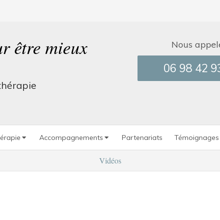
r être mieux
Nous appele
06 98 42 9
thérapie
érapie
Accompagnements
Partenariats
Témoignages
Vidéos